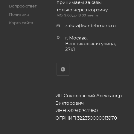
принимаем заказы
Вопрос-ответ
только через корзину
Политика
МО: 9:00 до 18:00 пн-птн
Карта сайта
zakaz@santehmark.ru
г. Москва,
Вешняковская улица,
27к1
ИП Соколовский Александр
Викторович
ИНН 332502521960
ОГРНИП 322330000013970