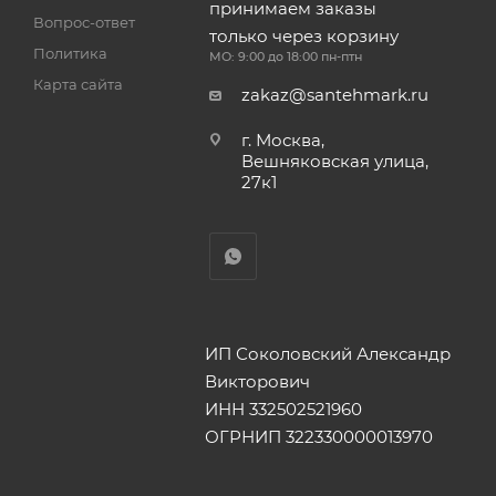
принимаем заказы
Вопрос-ответ
только через корзину
Политика
МО: 9:00 до 18:00 пн-птн
Карта сайта
zakaz@santehmark.ru
г. Москва,
Вешняковская улица,
27к1
ИП Соколовский Александр
Викторович
ИНН 332502521960
ОГРНИП 322330000013970