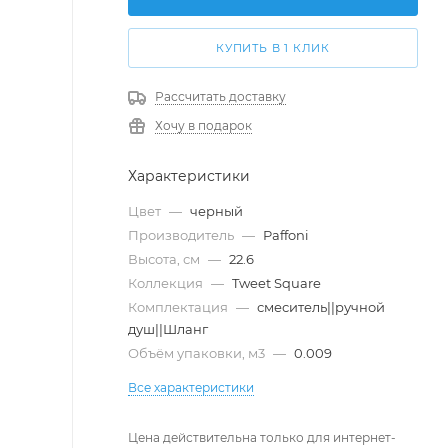
КУПИТЬ В 1 КЛИК
Рассчитать доставку
Хочу в подарок
Характеристики
Цвет
—
черный
Производитель
—
Paffoni
Высота, см
—
22.6
Коллекция
—
Tweet Square
Комплектация
—
смеситель||ручной
душ||Шланг
Объём упаковки, м3
—
0.009
Все характеристики
Цена действительна только для интернет-