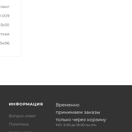
Шланг
0.009
15x30
ткая
5496
ИНФОРМАЦИЯ
Временно
принимаем заказы
Вопрос-ответ
только через корзину
Политика
МО: 9:00 до 18:00 пн-птн