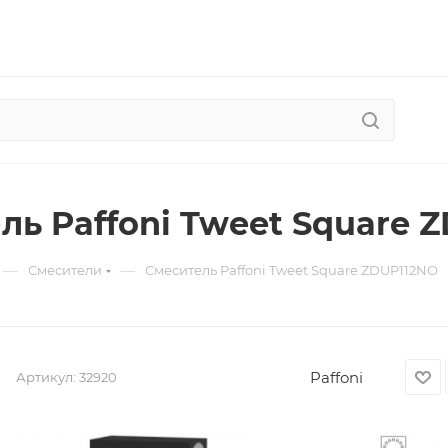
ль Paffoni Tweet Square 
—
—
Смесители
Смеситель Paffoni Tweet Square ZDUP112NO
Paffoni
Артикул:
32920