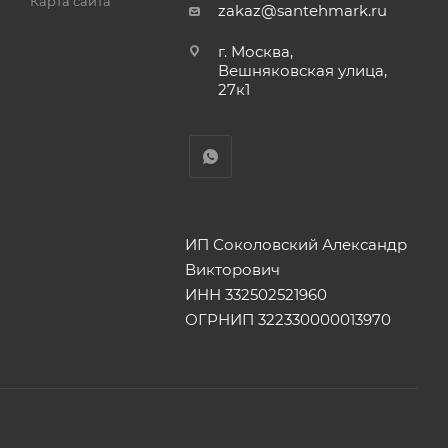
Карта сайта
zakaz@santehmark.ru
г. Москва,
Вешняковская улица,
27к1
ИП Соколовский Александр
Викторович
ИНН 332502521960
ОГРНИП 322330000013970