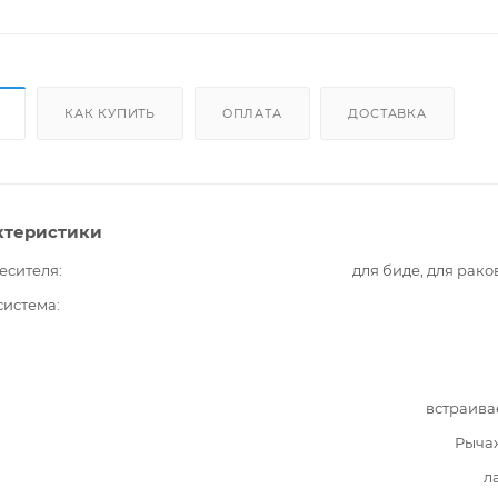
КАК КУПИТЬ
ОПЛАТА
ДОСТАВКА
ктеристики
есителя
для биде, для рак
система
встраива
Рыча
л