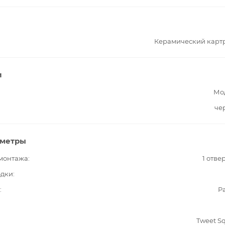
Керамический карт
и
Мо
че
аметры
 монтажа
1 отве
одки
Pa
Tweet S