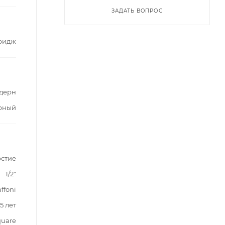
ЗАДАТЬ ВОПРОС
ридж
дерн
рный
рстие
1/2"
ffoni
5 лет
quare