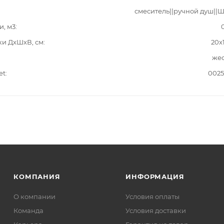
смеситель||ручной душ||
и, м3
ки ДxШxВ, см
20x
жес
et
0025
КОМПАНИЯ
ИНФОРМАЦИЯ
О компании
Условия оплаты
Команда
Условия доставки