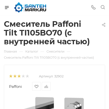
Смеситель Paffoni
Tilt TI105BO70 (с
внутренней частью)
—
—
—
Главная
Каталог
Смесители
Смеситель Paffoni Tilt TI105BO70 (с внутренней частью)
Артикул:
32902
Paffoni