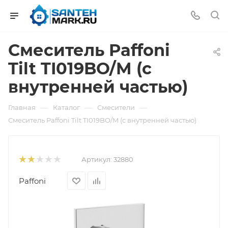
Смеситель Paffoni
Tilt TI019BO/M (с
внутренней частью)
—
—
—
Главная
Каталог
Смесители
Смеситель Paffoni Tilt TI019BO/M (с внутренней частью)
Артикул:
32880
Paffoni