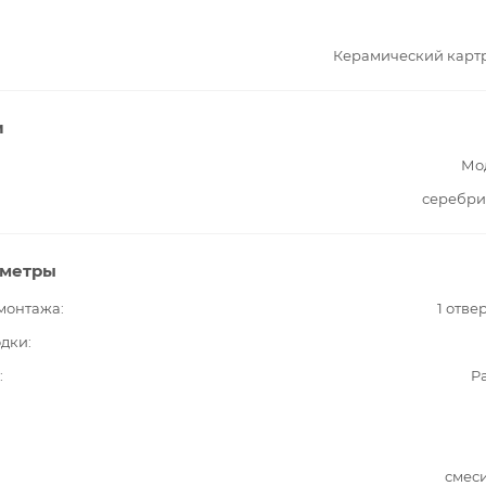
Керамический карт
и
Мо
серебри
аметры
 монтажа
1 отве
одки
Pa
смес