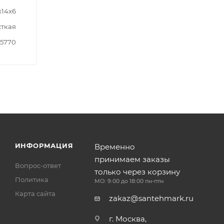
x14x6
ткая
5770
ИНФОРМАЦИЯ
Временно
принимаем заказы
Вопрос-ответ
только через корзину
Политика
МО: 9:00 до 18:00 пн-птн
Карта сайта
zakaz@santehmark.ru
г. Москва,