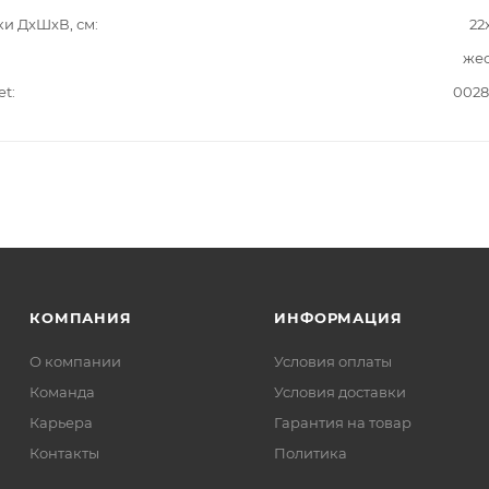
ки ДxШxВ, см
22
жес
et
0028
КОМПАНИЯ
ИНФОРМАЦИЯ
О компании
Условия оплаты
Команда
Условия доставки
Карьера
Гарантия на товар
Контакты
Политика