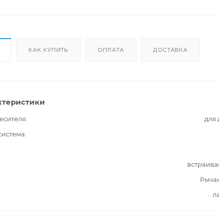
КАК КУПИТЬ
ОПЛАТА
ДОСТАВКА
ктеристики
есителя
для
система
встраива
Рыча
л