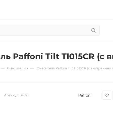
ь Paffoni Tilt TI015CR (с
—
—
Смесители
Смеситель Paffoni Tilt TI015CR (с внутренней 
Paffoni
Артикул:
32871