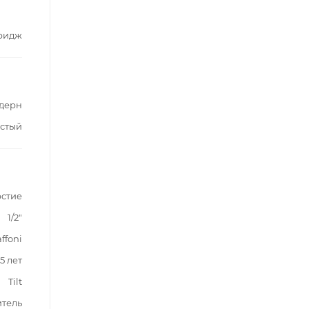
ридж
дерн
стый
рстие
1/2"
ffoni
5 лет
Tilt
итель