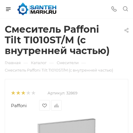
Смеситель Paffoni
Tilt TI010ST/M (с
внутренней частью)
—
—
—
Главная
Каталог
Смесители
Смеситель Paffoni Tilt TI010ST/M (с внутренней частью)
Артикул:
32869
Paffoni