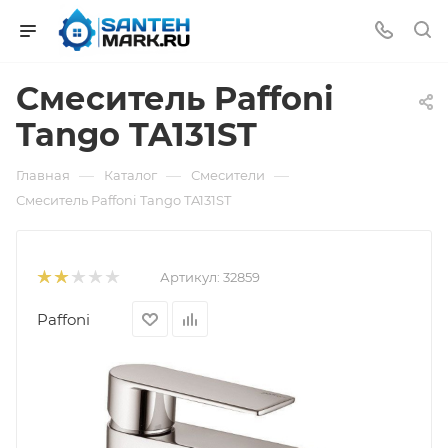
Смеситель Paffoni
Tango TA131ST
—
—
—
Главная
Каталог
Смесители
Смеситель Paffoni Tango TA131ST
Артикул:
32859
Paffoni