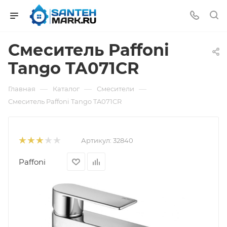
Смеситель Paffoni
Tango TA071CR
—
—
—
Главная
Каталог
Смесители
Смеситель Paffoni Tango TA071CR
Артикул:
32840
Paffoni