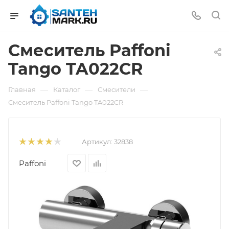
Смеситель Paffoni
Tango TA022CR
—
—
—
Главная
Каталог
Смесители
Смеситель Paffoni Tango TA022CR
Артикул:
32838
Paffoni