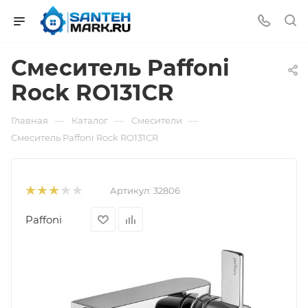
Смеситель Paffoni
Rock RO131CR
—
—
—
Главная
Каталог
Смесители
Смеситель Paffoni Rock RO131CR
Артикул:
32806
Paffoni