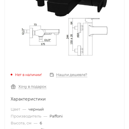
Нет в наличии!
Нашли дешевле?
Хочу в подарок
Характеристики
Цвет
—
черный
Производитель
—
Paffoni
Высота, см
—
6