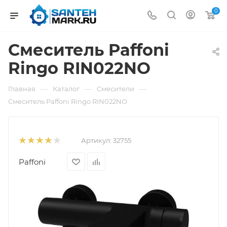
0
Смеситель Paffoni
Ringo RIN022NO
—
—
—
Главная
Каталог
Смесители
Смеситель Paffoni Ringo RIN022NO
Артикул:
32755
Paffoni