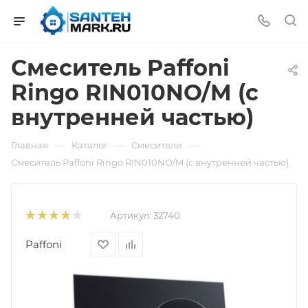
Смеситель Paffoni
Ringo RIN010NO/M (с
внутренней частью)
—
—
—
Главная
Каталог
Смесители
Смеситель Paffoni Ringo RIN010NO/M (с внутренней частью)
Артикул:
32740
Paffoni