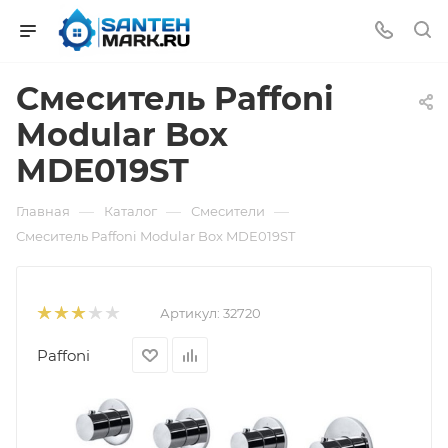
Смеситель Paffoni
Modular Box
MDE019ST
—
—
—
Главная
Каталог
Смесители
Смеситель Paffoni Modular Box MDE019ST
Артикул:
32720
Paffoni