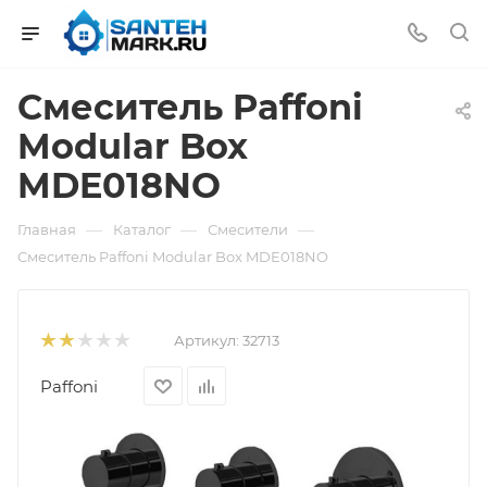
Смеситель Paffoni
Modular Box
MDE018NO
—
—
—
Главная
Каталог
Смесители
Смеситель Paffoni Modular Box MDE018NO
Артикул:
32713
Paffoni