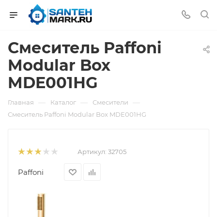
Смеситель Paffoni
Modular Box
MDE001HG
—
—
—
Главная
Каталог
Смесители
Смеситель Paffoni Modular Box MDE001HG
Артикул:
32705
Paffoni