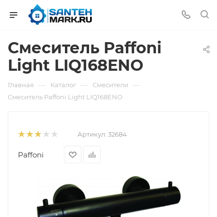
Смеситель Paffoni
Light LIQ168ENO
—
—
—
Главная
Каталог
Смесители
Смеситель Paffoni Light LIQ168ENO
Артикул:
32684
Paffoni