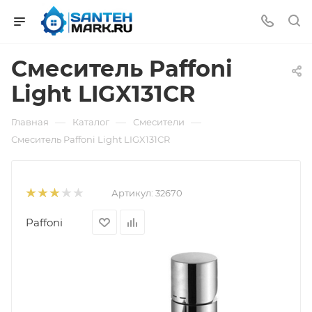
Смеситель Paffoni
Light LIGX131CR
—
—
—
Главная
Каталог
Смесители
Смеситель Paffoni Light LIGX131CR
Артикул:
32670
Paffoni