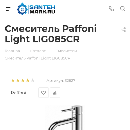
Смеситель Paffoni
Light LIG085CR
—
—
—
Главная
Каталог
Смесители
Смеситель Paffoni Light LIG085CR
Артикул:
32627
Paffoni