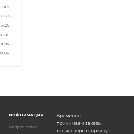
Шланг
0.023
45x20
ткая
нная
4504
ИНФОРМАЦИЯ
Временно
принимаем заказы
Вопрос-ответ
только через корзину