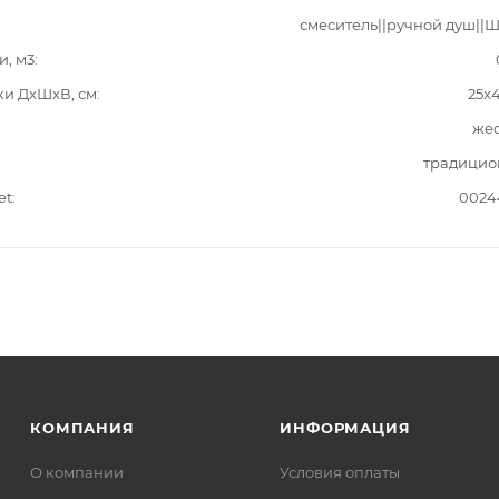
смеситель||ручной душ||
и, м3
ки ДxШxВ, см
25x
жес
традицио
et
0024
КОМПАНИЯ
ИНФОРМАЦИЯ
О компании
Условия оплаты