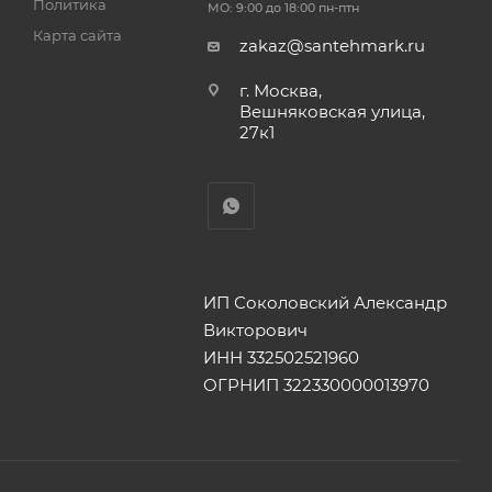
Политика
МО: 9:00 до 18:00 пн-птн
Карта сайта
zakaz@santehmark.ru
г. Москва,
Вешняковская улица,
27к1
ИП Соколовский Александр
Викторович
ИНН 332502521960
ОГРНИП 322330000013970