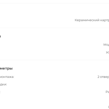
Керамический карт
и
Мо
з
аметры
 монтажа
2 отве
одки
Pa