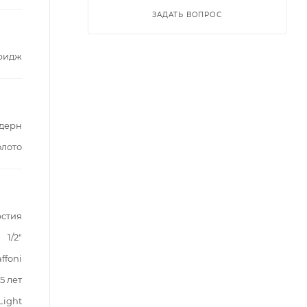
ЗАДАТЬ ВОПРОС
ридж
дерн
олото
рстия
1/2"
ffoni
5 лет
Light