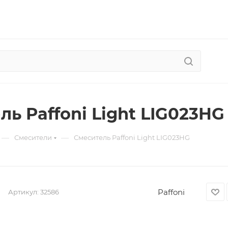
ь Paffoni Light LIG023HG
—
—
Смесители
Смеситель Paffoni Light LIG023HG
Paffoni
Артикул:
32586