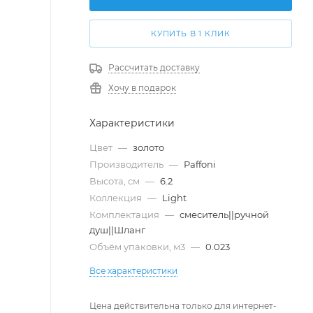
КУПИТЬ В 1 КЛИК
Рассчитать доставку
Хочу в подарок
Характеристики
Цвет
—
золото
Производитель
—
Paffoni
Высота, см
—
6.2
Коллекция
—
Light
Комплектация
—
смеситель||ручной
душ||Шланг
Объём упаковки, м3
—
0.023
Все характеристики
Цена действительна только для интернет-