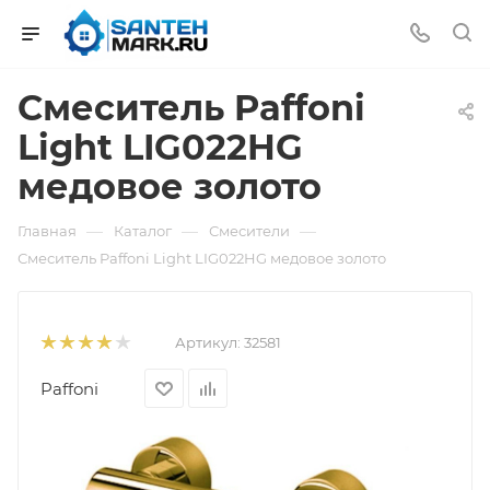
Смеситель Paffoni
Light LIG022HG
медовое золото
—
—
—
Главная
Каталог
Смесители
Смеситель Paffoni Light LIG022HG медовое золото
Артикул:
32581
Paffoni