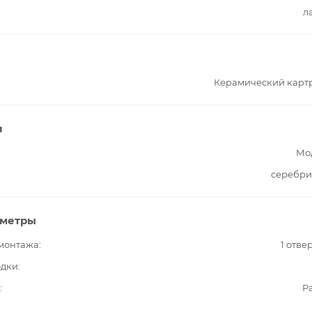
л
Керамический карт
и
Мо
серебри
аметры
 монтажа
1 отве
одки
Pa