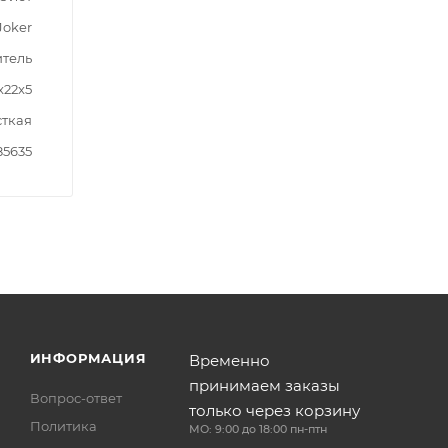
Joker
итель
x22x5
ткая
85635
ИНФОРМАЦИЯ
Временно
принимаем заказы
Вопрос-ответ
только через корзину
Политика
МО: 9:00 до 18:00 пн-птн