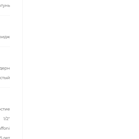
атунь
ридж
дерн
стый
рстие
1/2"
ffoni
5 лет