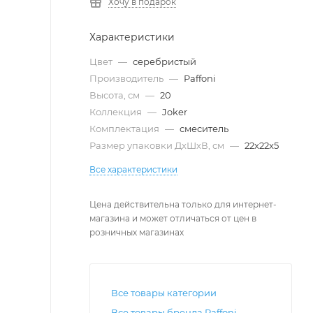
Хочу в подарок
Характеристики
Цвет
—
серебристый
Производитель
—
Paffoni
Высота, см
—
20
Коллекция
—
Joker
Комплектация
—
смеситель
Размер упаковки ДxШxВ, см
—
22x22x5
Все характеристики
Цена действительна только для интернет-
магазина и может отличаться от цен в
розничных магазинах
Все товары категории
Все товары бренда Paffoni