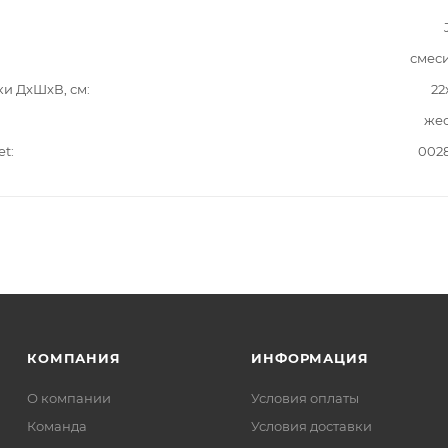
смес
ки ДxШxВ, см
22
жес
et
002
КОМПАНИЯ
ИНФОРМАЦИЯ
О компании
Условия оплаты
Команда
Условия доставки