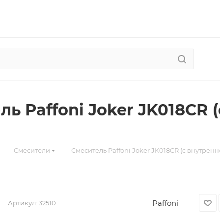
ль Paffoni Joker JK018CR 
—
—
Смесители
Смеситель Paffoni Joker JK018CR (с внутренн
Paffoni
Артикул:
32510