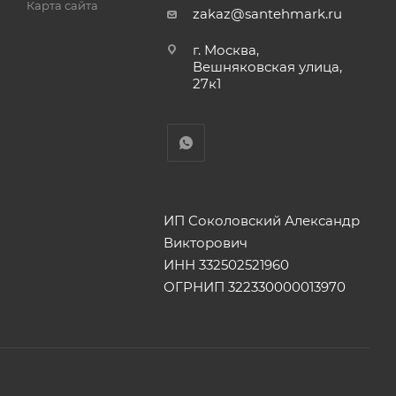
Карта сайта
zakaz@santehmark.ru
г. Москва,
Вешняковская улица,
27к1
ИП Соколовский Александр
Викторович
ИНН 332502521960
ОГРНИП 322330000013970