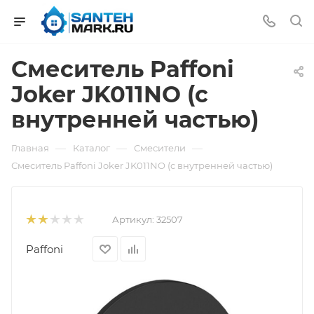
Смеситель Paffoni
Joker JK011NO (с
внутренней частью)
—
—
—
Главная
Каталог
Смесители
Смеситель Paffoni Joker JK011NO (с внутренней частью)
Артикул:
32507
Paffoni