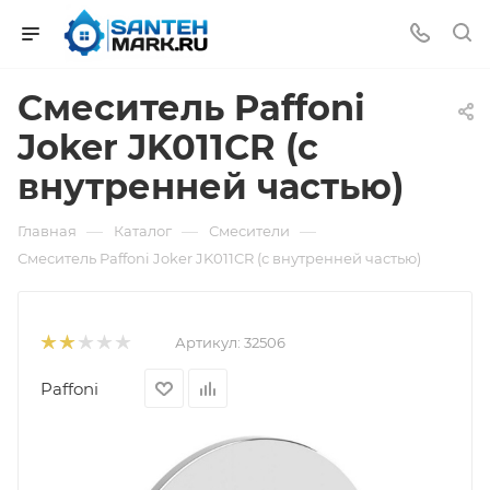
Смеситель Paffoni
Joker JK011CR (с
внутренней частью)
—
—
—
Главная
Каталог
Смесители
Смеситель Paffoni Joker JK011CR (с внутренней частью)
Артикул:
32506
Paffoni