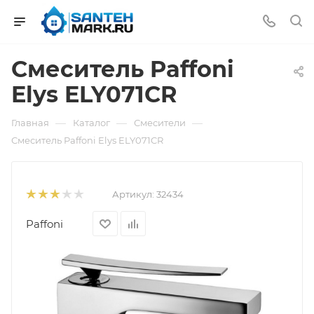
Смеситель Paffoni
Elys ELY071CR
—
—
—
Главная
Каталог
Смесители
Смеситель Paffoni Elys ELY071CR
Артикул:
32434
Paffoni