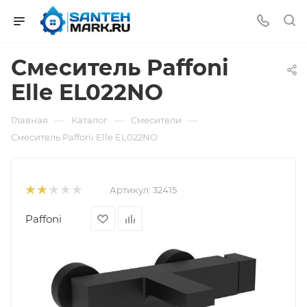
Смеситель Paffoni
Elle EL022NO
—
—
—
Главная
Каталог
Смесители
Смеситель Paffoni Elle EL022NO
Артикул:
32415
Paffoni