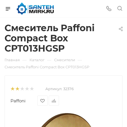
Смеситель Paffoni
Compact Box
CPT013HGSP
—
—
—
Главная
Каталог
Смесители
Смеситель Paffoni Compact Box CPT013HGSP
Артикул:
32376
Paffoni