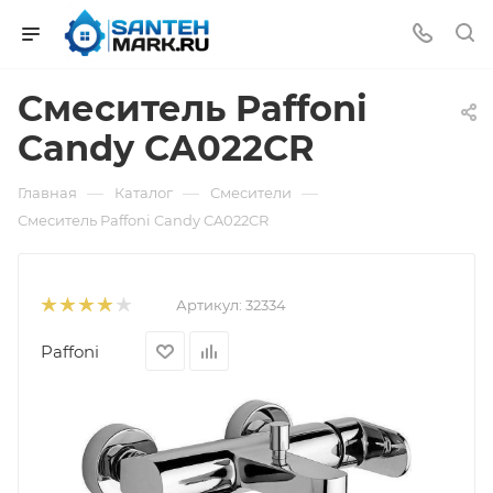
Смеситель Paffoni
Candy CA022CR
—
—
—
Главная
Каталог
Смесители
Смеситель Paffoni Candy CA022CR
Артикул:
32334
Paffoni