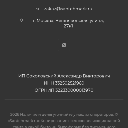
zakaz@santehmark.ru
г. Москва, Вешняковская улица,
27к1
ИП Соколовский Александр Викторович
ИНН 332502521960
ОГРНИП 322330000013970
2026 Наличие и цены уточняйте у наших операторов. ©
«Santehmark.ru» Копирование всех составляющих частей
сайта в какой бы то ни было форме без письменного