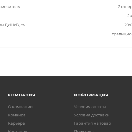
смеситель
2 отве
Ju
ки ДxШxВ, см
20x
традицио
КОМПАНИЯ
ИНФОРМАЦИЯ
О компании
Условия оплаты
Команда
Условия доставки
Карьера
Гарантия на товар
Контакты
Политика