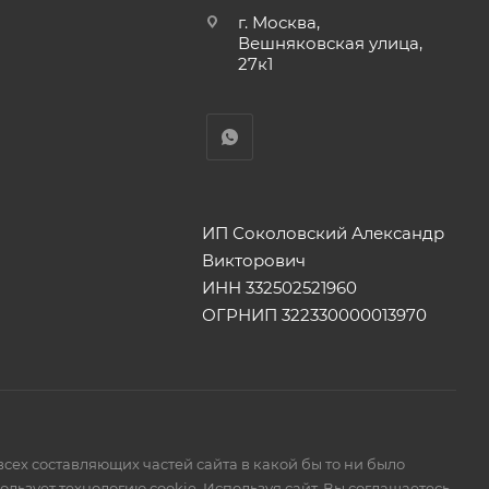
г. Москва,
Вешняковская улица,
27к1
ИП Соколовский Александр
Викторович
ИНН 332502521960
ОГРНИП 322330000013970
сех составляющих частей сайта в какой бы то ни было
ьзует технологию cookie. Используя сайт, Вы соглашаетесь