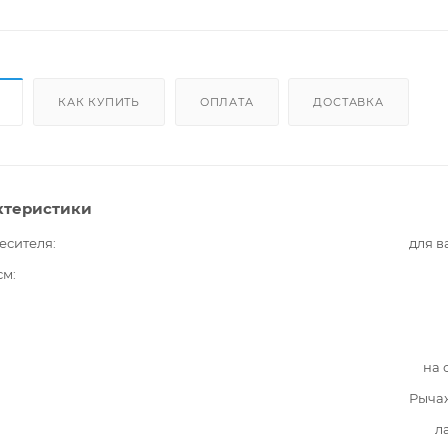
КАК КУПИТЬ
ОПЛАТА
ДОСТАВКА
ктеристики
есителя
для 
см
на 
Рыча
л