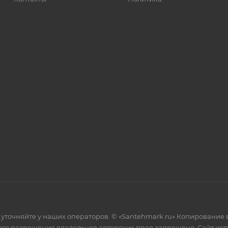
уточняйте у наших операторов. © «Santehmark.ru» Копирование в
го разрешения владельцев авторских прав запрещено. Сайт испол