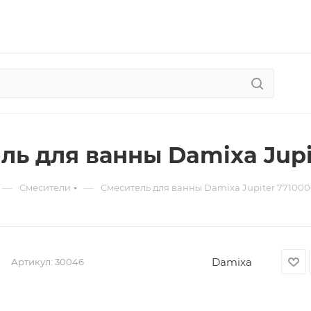
ль для ванны Damixa Jupi
—
—
Смесители
Смеситель для ванны Damixa Jupiter 77100
Damixa
Артикул:
30046