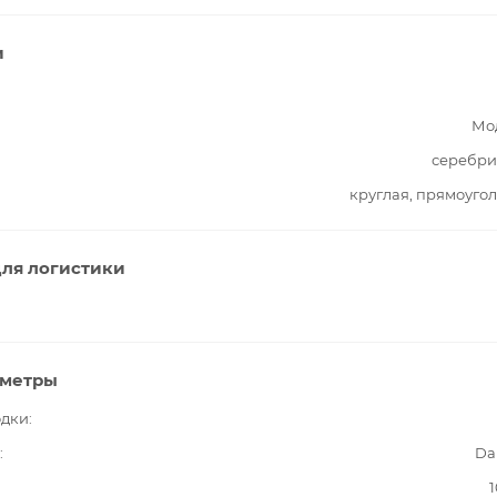
и
Мо
серебри
круглая, прямоуго
ля логистики
аметры
одки
Da
1