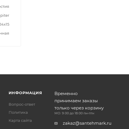
рстия
piter
24x15
нная
ИНФОРМАЦИЯ
Временно
принимаем заказы
Вопрос-ответ
только через корзину
Политика
МО: 9:00 до 18:00 пн-птн
Карта сайта
zakaz@santehmark.ru