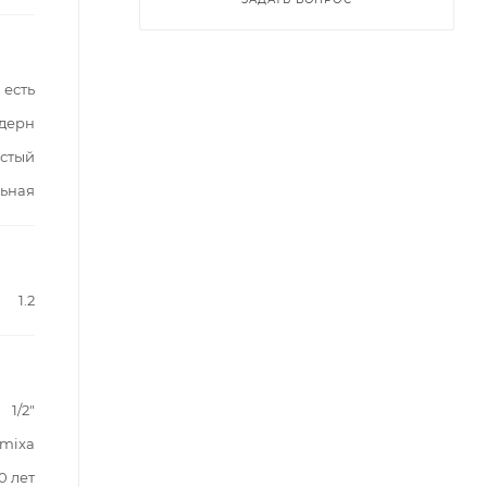
есть
дерн
стый
льная
1.2
1/2"
mixa
0 лет