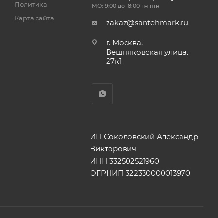
Политика
МО: 9:00 до 18:00 пн-птн
Карта сайта
zakaz@santehmark.ru
г. Москва,
Вешняковская улица,
27к1
ИП Соколовский Александр
Викторович
ИНН 332502521960
ОГРНИП 322330000013970