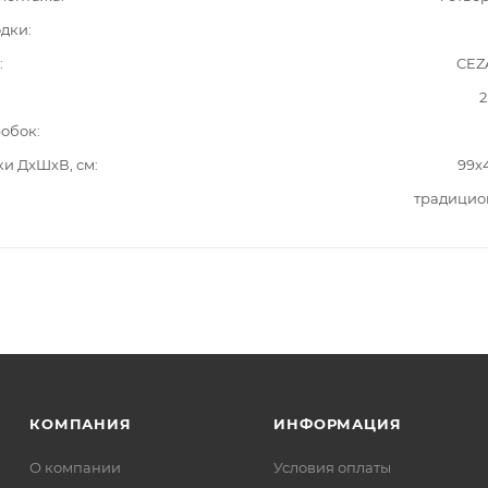
одки
CEZ
2
робок
ки ДxШxВ, см
99x
традицио
КОМПАНИЯ
ИНФОРМАЦИЯ
О компании
Условия оплаты