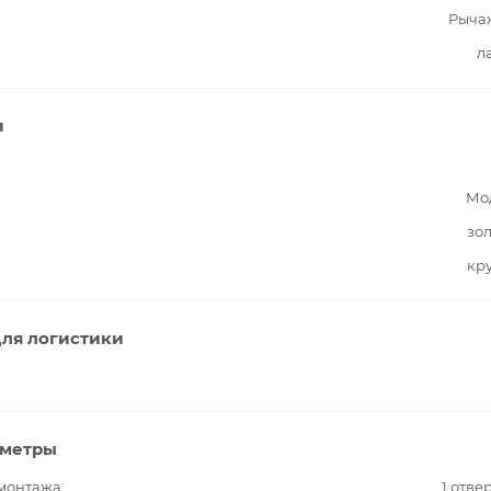
Рыча
л
и
Мо
зо
кр
ля логистики
аметры
 монтажа
1 отве