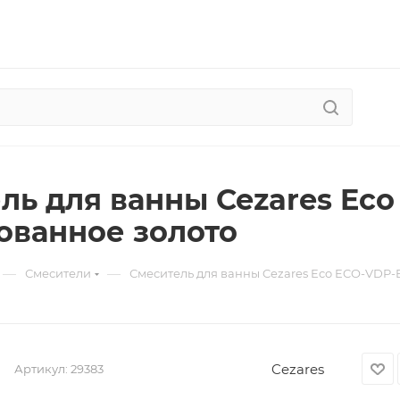
ль для ванны Cezares Ec
ванное золото
—
—
Смесители
Смеситель для ванны Cezares Eco ECO-VDP
Cezares
Артикул:
29383