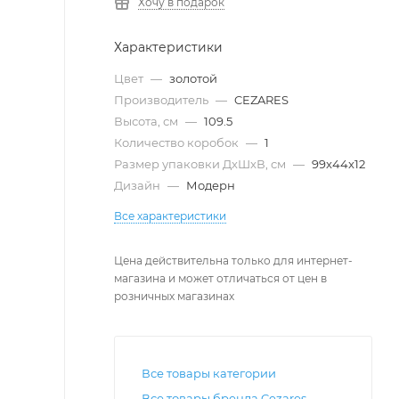
Хочу в подарок
Характеристики
Цвет
—
золотой
Производитель
—
CEZARES
Высота, см
—
109.5
Количество коробок
—
1
Размер упаковки ДxШxВ, см
—
99x44x12
Дизайн
—
Модерн
Все характеристики
Цена действительна только для интернет-
магазина и может отличаться от цен в
розничных магазинах
Все товары категории
Все товары бренда Cezares