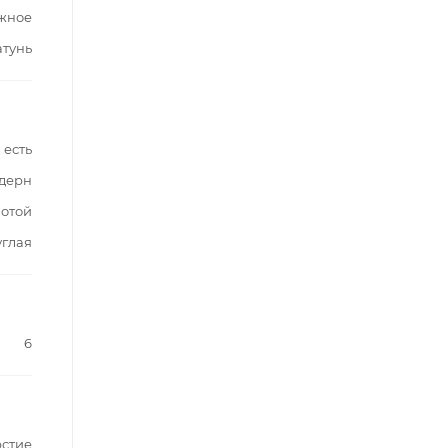
жное
атунь
есть
дерн
лотой
углая
6
рстие