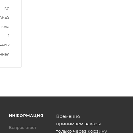
1/2"
ARES
 года
1
44x12
нная
ИНФОРМАЦИЯ
Временно
принимаем заказы
Вопрос-ответ
только через корзину