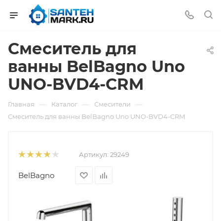
Смеситель для
ванны BelBagno Uno
UNO-BVD4-CRM
—
—
—
Главная
Каталог
Смесители
Смеситель для ванны BelBagno Uno UNO-BVD4-CRM
Артикул:
29249
BelBagno