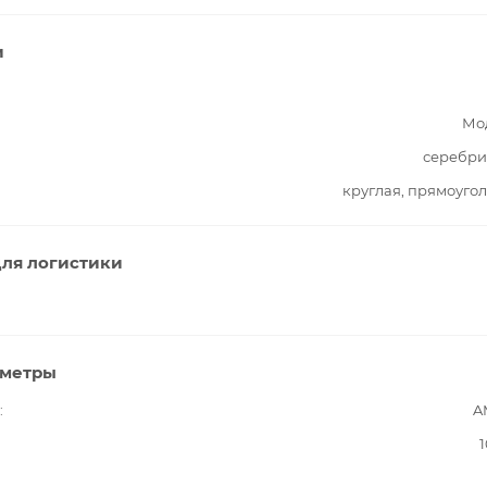
и
Мо
серебри
круглая, прямоуго
ля логистики
аметры
A
1