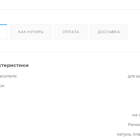
КАК КУПИТЬ
ОПЛАТА
ДОСТАВКА
ктеристики
есителя
для 
см
на 
Рыча
латунь, пл