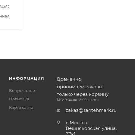
24x12
нная
ИНФОРМАЦИЯ
Временно
принимаем заказы
Вопрос-ответ
только через корзину
Политика
МО: 9:00 до 18:00 пн-птн
Карта сайта
zakaz@santehmark.ru
г. Москва,
Вешняковская улица,
27к1