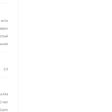
есть
дерн
стый
льная
2.5
M.PM
0 лет
Gem