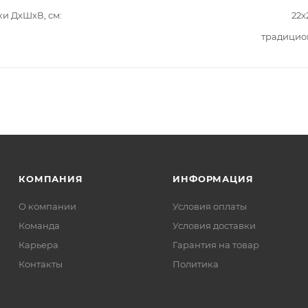
ки ДxШxВ, см
22x
традицио
КОМПАНИЯ
ИНФОРМАЦИЯ
О компании
Условия оплаты
Команда
Условия доставки
Карьера
Гарантия на товар
Контакты
Политика