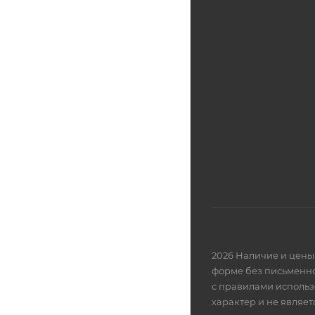
2026 Наличие и цены 
форме без письменно
с правилами использ
характер и не являе