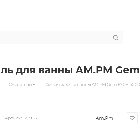
ль для ванны AM.PM Gem
—
—
Смесители
Смеситель для ванны AM.PM Gem F90A1500
Am.Pm
Артикул:
28985