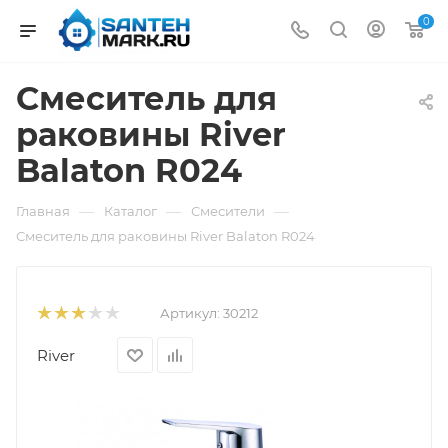
0
Смеситель для
раковины River
Balaton R024
—
—
—
Главная
Каталог
Смесители
Смеситель для раковины River Balaton R024
Артикул:
30212
River