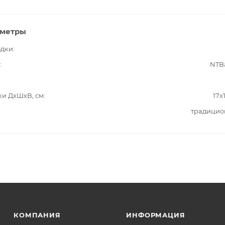
аметры
одки
NTB
ки ДxШxВ, см
17x
традицио
КОМПАНИЯ
ИНФОРМАЦИЯ