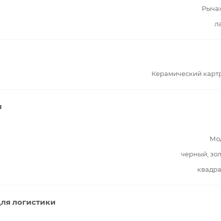
Рыча
л
Керамический карт
и
Мо
черный, зо
квадра
ля логистики