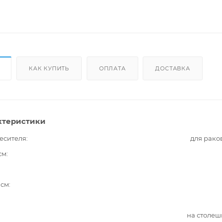
КАК КУПИТЬ
ОПЛАТА
ДОСТАВКА
ктеристики
есителя
для рако
см
 см
на столе