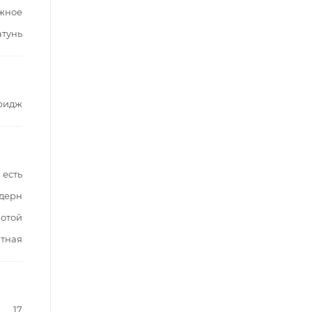
жное
атунь
ридж
есть
дерн
лотой
тная
17