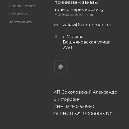
принимаем заказы
Вопрос-ответ
только через корзину
Политика
МО: 9:00 до 18:00 пн-птн
Карта сайта
zakaz@santehmark.ru
г. Москва,
Вешняковская улица,
27к1
ИП Соколовский Александр
Викторович
ИНН 332502521960
ОГРНИП 322330000013970