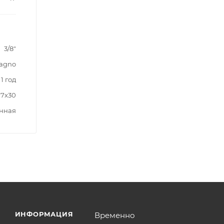
3/8"
agno
1 год
17x30
нная
ИНФОРМАЦИЯ
Временно