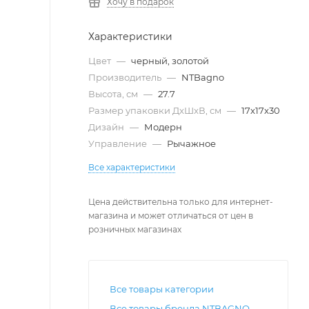
Хочу в подарок
Характеристики
Цвет
—
черный, золотой
Производитель
—
NTBagno
Высота, см
—
27.7
Размер упаковки ДxШxВ, см
—
17x17x30
Дизайн
—
Модерн
Управление
—
Рычажное
Все характеристики
Цена действительна только для интернет-
магазина и может отличаться от цен в
розничных магазинах
Все товары категории
Все товары бренда NTBAGNO