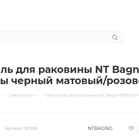
ль для раковины NT Bag
ы черный матовый/розов
—
—
Смесители
Смеситель для раковины NT Bagno NT9001H
NTBAGNO
Артикул:
30208