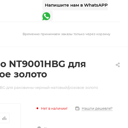
Напишите нам в WhatsAPP
Временно принимаем заказы только через корзину
no NT9001HBG для
ое золото
BG для раковины черный матовый/розовое золото
Нет в наличии!
Нашли дешевле?