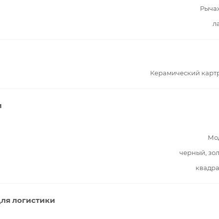
Рыча
л
Керамический карт
и
Мо
черный, зо
квадра
ля логистики