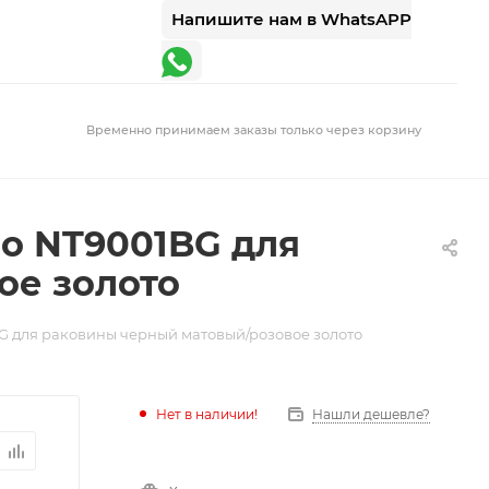
Напишите нам в WhatsAPP
Временно принимаем заказы только через корзину
o NT9001BG для
ое золото
G для раковины черный матовый/розовое золото
Нет в наличии!
Нашли дешевле?