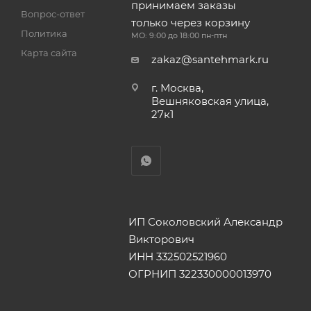
принимаем заказы
Вопрос-ответ
только через корзину
Политика
МО: 9:00 до 18:00 пн-птн
Карта сайта
zakaz@santehmark.ru
г. Москва,
Вешняковская улица,
27к1
ИП Соколовский Александр
Викторович
ИНН 332502521960
ОГРНИП 322330000013970