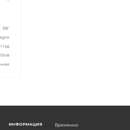
3/8"
agno
1 год
x13x18
нная
ИНФОРМАЦИЯ
Временно