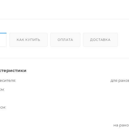
КАК КУПИТЬ
ОПЛАТА
ДОСТАВКА
ктеристики
есителя
для рако
см
 см
на рак