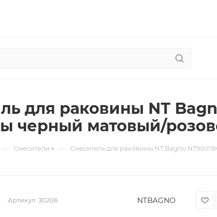
ль для раковины NT Bagn
ы черный матовый/розов
—
—
Смесители
Смеситель для раковины NT Bagno NT9001B
NTBAGNO
Артикул:
30206