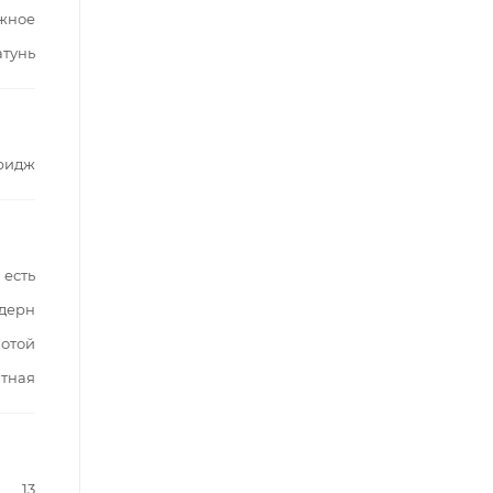
жное
атунь
ридж
есть
дерн
лотой
тная
13