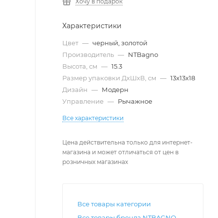
Хочу в подарок
Характеристики
Цвет
—
черный, золотой
Производитель
—
NTBagno
Высота, см
—
15.3
Размер упаковки ДxШxВ, см
—
13x13x18
Дизайн
—
Модерн
Управление
—
Рычажное
Все характеристики
Цена действительна только для интернет-
магазина и может отличаться от цен в
розничных магазинах
Все товары категории
Все товары бренда NTBAGNO