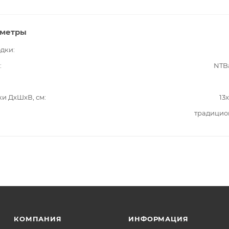
аметры
одки
NTB
ки ДxШxВ, см
13
традицио
КОМПАНИЯ
ИНФОРМАЦИЯ