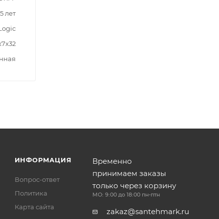
5 лет
Logic
x7x32
нная
ИНФОРМАЦИЯ
Временно
принимаем заказы
Вопрос-ответ
только через корзину
Политика
МО: 9:00 до 18:00 пн-птн
Карта сайта
zakaz@santehmark.ru