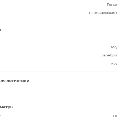
Рыча
нержавеющая с
и
Мо
серебри
кр
ля логистики
аметры
D