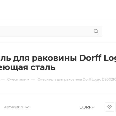
ль для раковины Dorff Lo
еющая сталь
—
—
Смесители
Смеситель для раковины Dorff Logic D3002
DORFF
Артикул:
30149