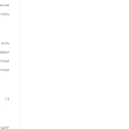
жное
таль
есть
дерн
стый
углая
1.5
ORFF