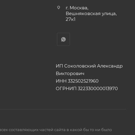
г. Москва,
Вешняковская улица,
27к1
ИП Соколовский Александр
Викторович
ИНН 332502521960
ОГРНИП 322330000013970
сех составляющих частей сайта в какой бы то ни было