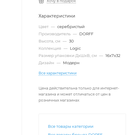
Хочу в подарок
Характеристики
Цвет
—
серебристый
Производитель
—
DORFF
Высота, см
—
30
Коллекция
—
Logic
Размер упаковки ДxШxВ, см
—
16x7x32
Дизайн
—
Модерн
Все характеристики
Цена действительна только для интернет-
магазина и может отличаться от цен в
розничных магазинах
Все товары категории
Все товары бренда DORFF