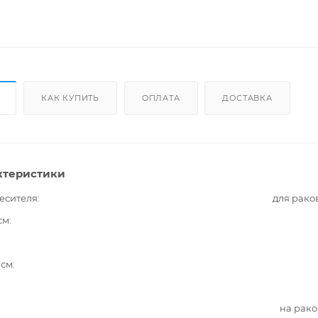
КАК КУПИТЬ
ОПЛАТА
ДОСТАВКА
ктеристики
есителя
для рако
см
 см
на рак