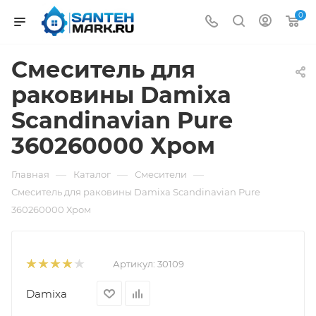
0
Смеситель для
раковины Damixa
Scandinavian Pure
360260000 Хром
—
—
—
Главная
Каталог
Смесители
Смеситель для раковины Damixa Scandinavian Pure
360260000 Хром
Артикул:
30109
Damixa