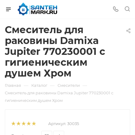
Смеситель для
раковины Damixa
Jupiter 770230001 с
гигиеническим
душем Хром
—
—
—
Главная
Каталог
Смесители
Смеситель для раковины Damixa Jupiter 770230001 с
гигиеническим душем Хром
Артикул:
30035