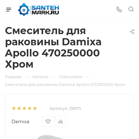
Смеситель для
раковины Damixa
Apollo 470250000
Хром
—
—
—
Главная
Каталог
Смесители
Смеситель для раковины Damixa Apollo 470250000 Хром
Артикул:
29975
Damixa