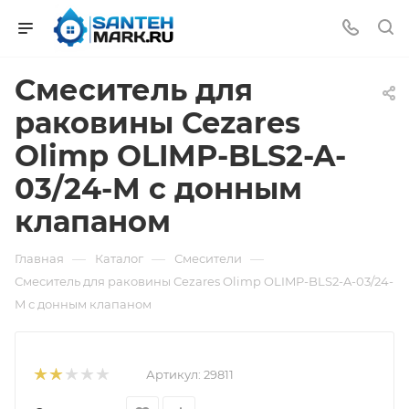
Смеситель для
раковины Cezares
Olimp OLIMP-BLS2-A-
03/24-M с донным
клапаном
—
—
—
Главная
Каталог
Смесители
Смеситель для раковины Cezares Olimp OLIMP-BLS2-A-03/24-
M с донным клапаном
Артикул:
29811