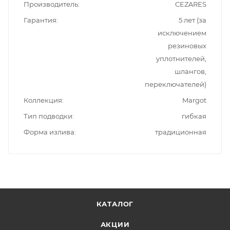
Производитель
CEZARES
Гарантия
5 лет (за
исключением
резиновых
уплотнителей,
шлангов,
переключателей)
Коллекция
Margot
Тип подводки
гибкая
Форма излива
традиционная
КАТАЛОГ
АКЦИИ