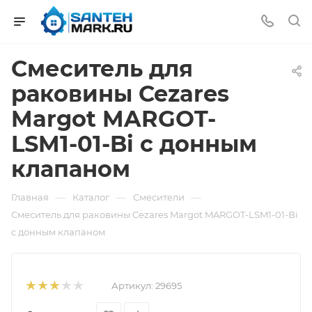
Смеситель для
раковины Cezares
Margot MARGOT-
LSM1-01-Bi с донным
клапаном
—
—
—
Главная
Каталог
Смесители
Смеситель для раковины Cezares Margot MARGOT-LSM1-01-Bi
с донным клапаном
Артикул:
29695