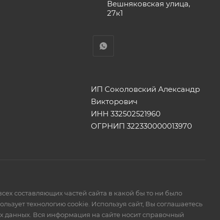
Вешняковская улица,
27к1
ИП Соколовский Александр
Викторович
ИНН 332502521960
ОГРНИП 322330000013970
сех составляющих частей сайта в какой бы то ни было
ьзует технологию cookie. Используя сайт, Вы соглашаетесь
ых данных. Вся информация на сайте носит справочный