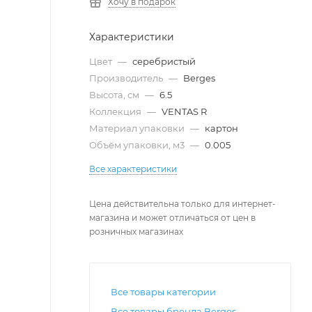
Хочу в подарок
Характеристики
Цвет
—
серебристый
Производитель
—
Berges
Высота, см
—
6.5
Коллекция
—
VENTAS R
Материал упаковки
—
картон
Объём упаковки, м3
—
0.005
Все характеристики
Цена действительна только для интернет-
магазина и может отличаться от цен в
розничных магазинах
Все товары категории
Все товары бренда Berges