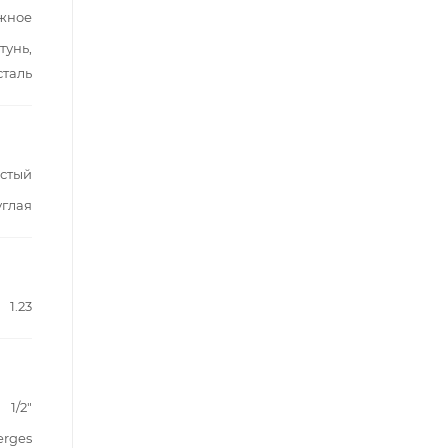
жное
тунь,
таль
стый
углая
1.23
1/2"
erges