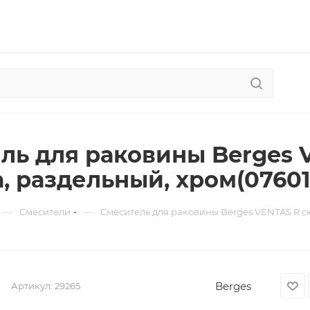
ль для раковины Berges 
, раздельный, хром(07601
—
—
Смесители
Смеситель для раковины Berges VENTAS R ск
Berges
Артикул:
29265