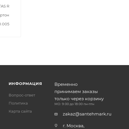
AS R
ртон
0.005
ИНФОРМАЦИЯ
Временно
принимаем заказы
Вопрос-ответ
только через корзину
Политика
МО: 9:00 до 18:00 пн-птн
Карта сайта
zakaz@santehmark.ru
г. Москва,