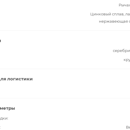
Рыча
Цинковый сплав, ла
нержавеющая с
и
серебри
кр
ля логистики
аметры
одки
B