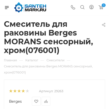
0
Смеситель для
раковины Berges
MORANS сенсорный,
хром(076001)
—
—
—
Главная
Каталог
Смесители
Смеситель для раковины Berges MORANS сенсорный,
хром(076001)
Артикул:
29263
Berges