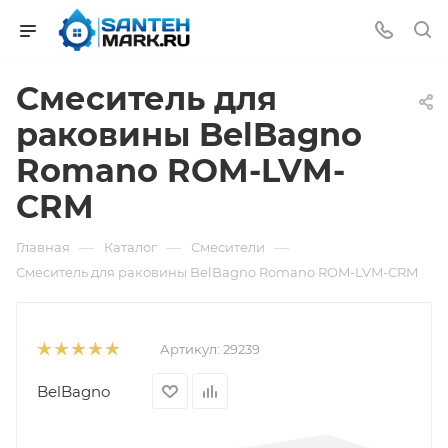
Смеситель для
раковины BelBagno
Romano ROM-LVM-
CRM
—
—
—
Главная
Каталог
Смесители
Смеситель для раковины BelBagno Romano ROM-LVM-CRM
Артикул:
29239
BelBagno