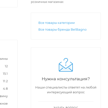
розничных магазинах
Все товары категории
Все товары бренда BelBagno
вины
12
15.1
Нужна консультация?
11.2
Наши специалисты ответят на любой
4.8
интересующий вопрос
овину
жное
ЗАДАТЬ ВОПРОС