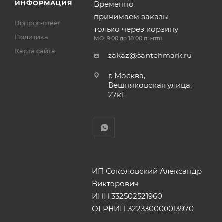
ИНФОРМАЦИЯ
Временно
принимаем заказы
Вопрос-ответ
только через корзину
Политика
МО: 9:00 до 18:00 пн-птн
Карта сайта
zakaz@santehmark.ru
г. Москва,
Вешняковская улица,
27к1
ИП Соколовский Александр
Викторович
ИНН 332502521960
ОГРНИП 322330000013970