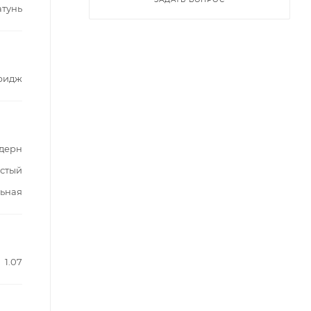
атунь
ридж
дерн
стый
ьная
1.07