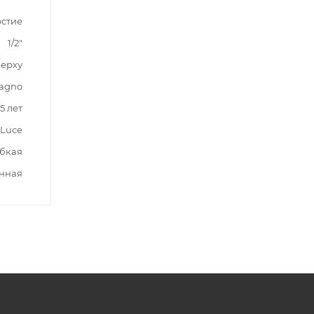
рстие
1/2"
верху
agno
5 лет
Luce
бкая
нная