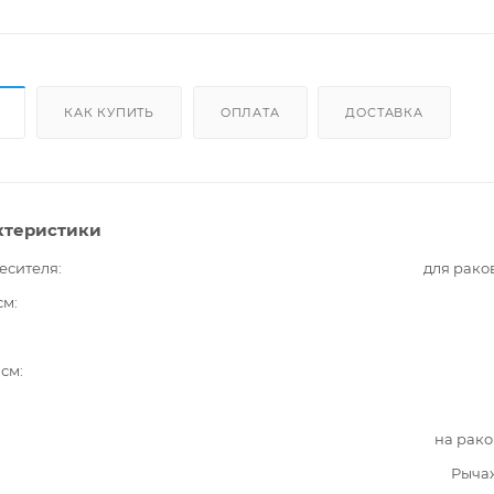
КАК КУПИТЬ
ОПЛАТА
ДОСТАВКА
ктеристики
есителя
для рако
см
 см
на рак
Рыча