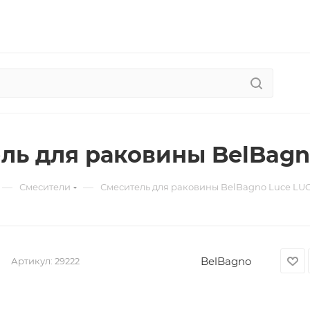
ль для раковины BelBag
—
—
Смесители
Смеситель для раковины BelBagno Luce L
BelBagno
Артикул:
29222