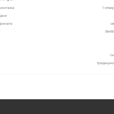
 монтажа
1 отве
одки
рычага
с
BelB
ги
традицио