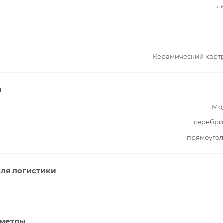
л
Керамический карт
и
Мо
серебри
прямоугол
ля логистики
аметры