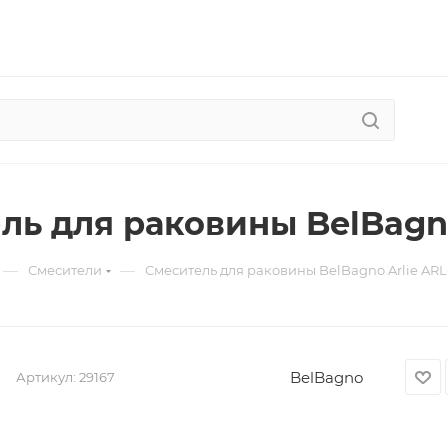
ль для раковины BelBagn
—
—
Смесители
Смеситель для раковины BelBagno Arlie AR
BelBagno
Артикул:
29167