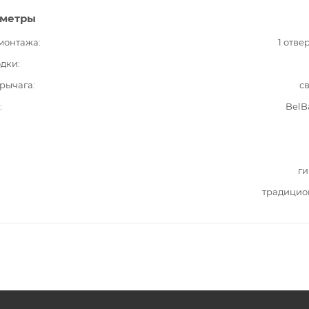
аметры
 монтажа
1 отве
одки
рычага
с
BelB
ги
традицио