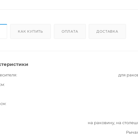
КАК КУПИТЬ
ОПЛАТА
ДОСТАВКА
ктеристики
есителя
для рако
см
 см
на раковину, на столе
Рыча