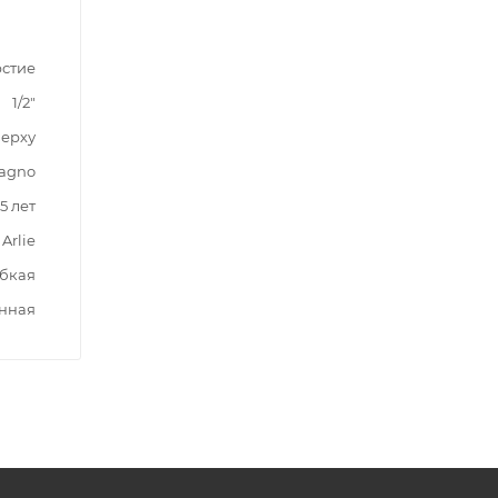
рстие
1/2"
верху
agno
5 лет
Arlie
бкая
нная