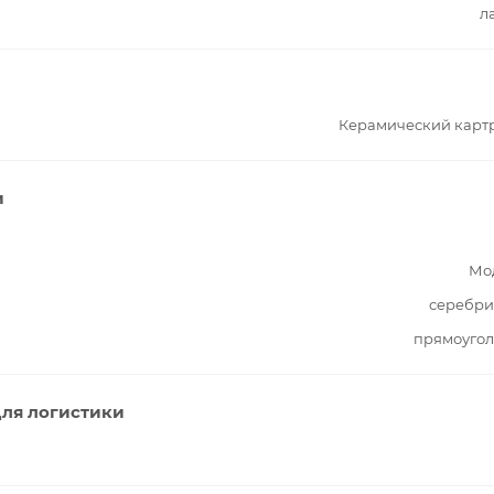
л
Керамический карт
и
Мо
серебри
прямоугол
ля логистики