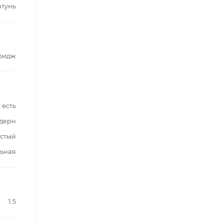
атунь
ридж
есть
дерн
стый
ьная
1.5