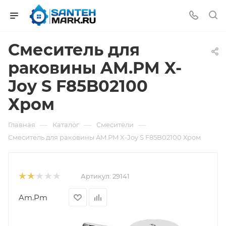
Смеситель для
раковины AM.PM X-
Joy S F85B02100
Хром
—
—
—
Главная
Каталог
Смесители
Смеситель для раковины AM.PM X-Joy S F85B02100 Хром
Артикул:
29141
Am.Pm