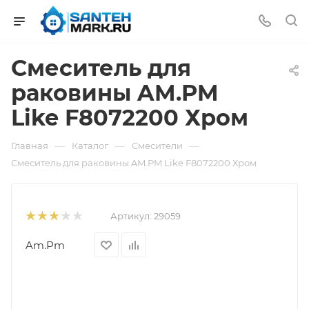
Смеситель для
раковины AM.PM
Like F8072200 Хром
—
—
—
Главная
Каталог
Смесители
Смеситель для раковины AM.PM Like F8072200 Хром
Артикул:
29059
Am.Pm