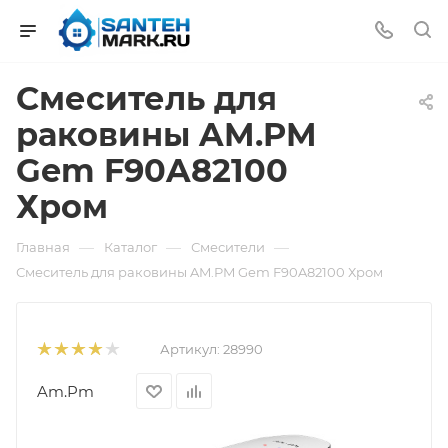
Смеситель для
раковины AM.PM
Gem F90A82100
Хром
—
—
—
Главная
Каталог
Смесители
Смеситель для раковины AM.PM Gem F90A82100 Хром
Артикул:
28990
Am.Pm